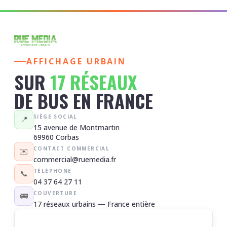
AFFICHAGE URBAIN
SUR
17 RÉSEAUX
DE BUS EN FRANCE
SIÈGE SOCIAL
📍
15 avenue de Montmartin
69960 Corbas
CONTACT COMMERCIAL
✉️
commercial@ruemedia.fr
TÉLÉPHONE
📞
04 37 64 27 11
COUVERTURE
🚌
17 réseaux urbains — France entière